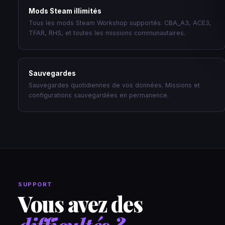
Mods Steam illimités
Tous les mods Steam Workshop supportés. CBA_A3, ACE3,
TFAR, RHS, et toutes les missions communautaires.
Sauvegardes
Sauvegardes quotidiennes de vos données. Missions et
configurations sauvegardées en permanence.
SUPPORT
Vous avez des