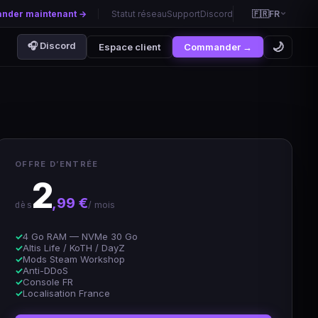
der maintenant →
Statut réseau
Support
Discord
🇫🇷
FR
🇫🇷
🌙
🎧 Discord
Espace client
Commander →
🇬🇧
🇪🇸
🇵🇹
 collaborative
,99 €/mois
🇧🇷
Life
OFFRE D’ENTRÉE
🇨🇳
 rôle FR
2
,99 €/mois
🇷🇺
,99 €
dès
/ mois
🇩🇪
4 Go RAM — NVMe 30 Go
Altis Life / KoTH / DayZ
Mods Steam Workshop
Anti-DDoS
Console FR
Localisation France