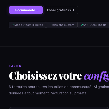
Je commande →
Essai gratuit 72H
✓
Mods Steam illimités
✓
Missions custom
✓
Anti-DDoS inclus
TARIFS
Choisissez votre
confi
6 formules pour toutes les tailles de communauté. Migratio
données à tout moment, facturation au prorata.