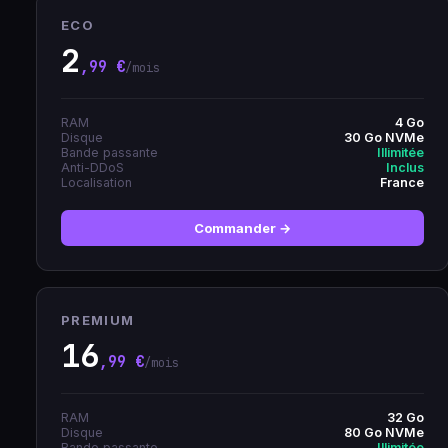
ECO
2
,99 €
/mois
RAM
4 Go
Disque
30 Go NVMe
Bande passante
Illimitée
Anti-DDoS
Inclus
Localisation
France
Commander →
PREMIUM
16
,99 €
/mois
RAM
32 Go
Disque
80 Go NVMe
Bande passante
Illimitée