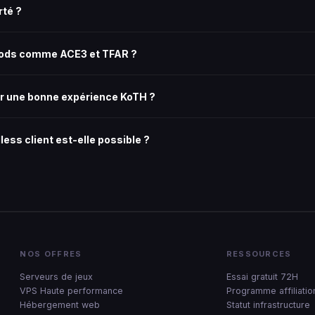
rté ?
les autres frameworks de missions communautaires sont supportés. Notr
 vos missions facilement.
 mods comme ACE3 et TFAR ?
m Workshop sont supportés : ACE3, TFAR (Task Force Arrowhead Radio)
llez-les directement via le gestionnaire de fichiers.
r une bonne expérience KoTH ?
nde entre 40 et 80 joueurs pour une expérience optimale. L'offre Stand
less client est-elle possible ?
rer un headless client sur votre serveur Arma 3 pour délester les scrip
configuration avancée.
NOS OFFRES
RESSOURCES
Serveurs de jeux
Essai gratuit 72H
VPS Haute performance
Programme affiliatio
Hébergement web
Statut infrastructure