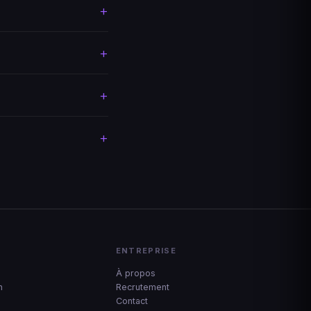
e console vous permet
, CBA_A3, RHS, et des
ard est idéale pour ce
ts IA. Notre support vous
ENTREPRISE
À propos
n
Recrutement
Contact