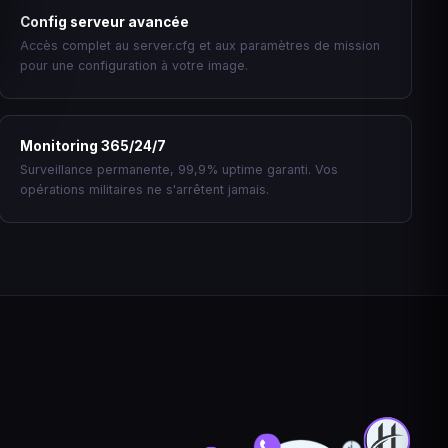
Config serveur avancée
Accès complet au server.cfg et aux paramètres de mission
pour une configuration à votre image.
Monitoring 365/24/7
Surveillance permanente, 99,9% uptime garanti. Vos
opérations militaires ne s'arrêtent jamais.