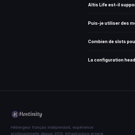
Altis Life est-il suppo
Oui, Altis Life et tous 
d'uploader et configurer
Puis-je utiliser des
Oui, tous les mods Stea
centaines d'autres. Insta
Combien de slots pou
King of the Hill recomma
gamemode.
La configuration head
Oui, vous pouvez configu
accompagne pour cette 
Hébergeur français indépendant, expérience
professionnelle depuis 2012. Infrastructure propre