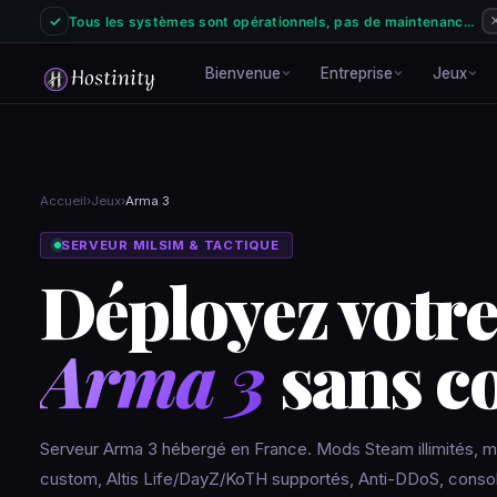
✓
Tous les systèmes sont opérationnels, pas de maintenance prévue au 08/08/2026
Bienvenue
Entreprise
Jeux
À propos
🏢
Notre engagement
F
-15% code NEW15
G
Accueil
›
Jeux
›
Arma 3
Recrutement
d
💼
Rejoignez l'aventure
Accueil
🏠
V
SERVEUR MILSIM & TACTIQUE
Page principale Hostinity
S
Avis assistance
Déployez votre
💬
d
Connaître les avis d
Signaler un abus
🚨
Émanant de notre réseau
Tous le
Jouez avec nous
Arma 3
sans c
🎮
Tous nos jeux & co
Ouvrir un ticket
🎫
Support technique
Roue de la chanc
🎡
1 tour/jour · crédits
à gagner
Serveur Arma 3 hébergé en France. Mods Steam illimités, m
custom, Altis Life/DayZ/KoTH supportés, Anti-DDoS, conso