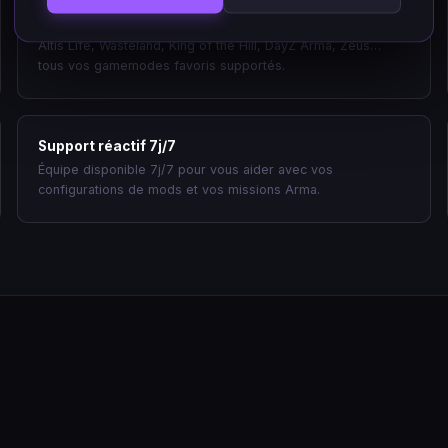
Missions & gamemodes
Altis Life, Wasteland, King of the Hill, DayZ Arma, Zeus…
tous vos gamemodes favoris supportés.
Support réactif 7j/7
Équipe disponible 7j/7 pour vous aider avec vos
configurations de mods et vos missions Arma.