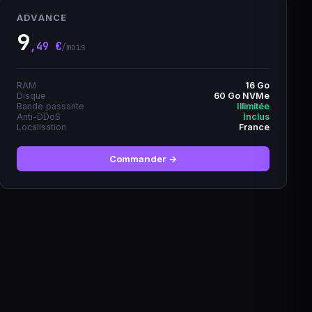
ADVANCE
9
,49 €
/mois
RAM
16 Go
Disque
60 Go NVMe
Bande passante
Illimitée
Anti-DDoS
Inclus
Localisation
France
Commander →