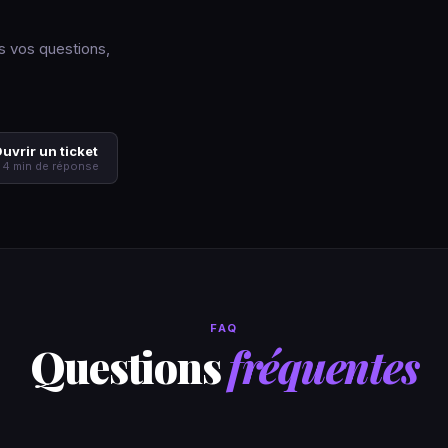
s vos questions,
uvrir un ticket
 4 min de réponse
FAQ
Questions
fréquentes