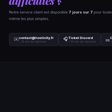
difficultés ?
Notre service client est disponible
7 jours sur 7
pour toute
même les plus simples.
contact@hostinity.fr
Ticket Discord
O
✉️
🎧
🎫
~ 15 min de réponse
~ 10 min de réponse
~