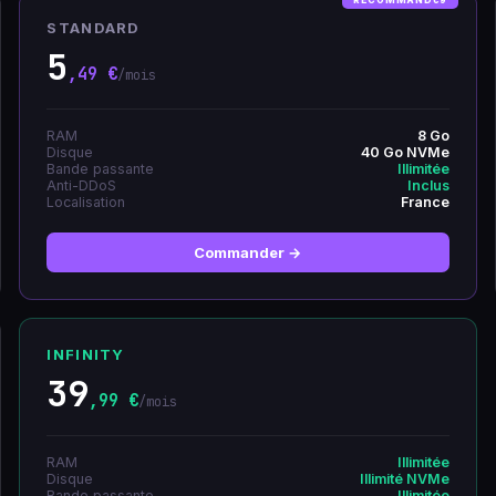
STANDARD
5
,49 €
/mois
RAM
8 Go
Disque
40 Go NVMe
Bande passante
Illimitée
Anti-DDoS
Inclus
Localisation
France
Commander →
INFINITY
39
,99 €
/mois
RAM
Illimitée
Disque
Illimité NVMe
Bande passante
Illimitée