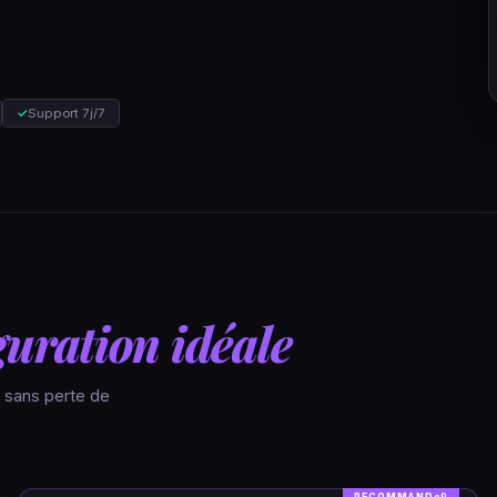
✓
Support 7j/7
guration idéale
n sans perte de