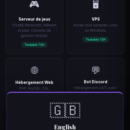
🎮
🖥️
Serveur de jeux
VPS
FiveM, Minecraft, Valheim
Accès root complet, Linux
et plus. Console de
ou Windows.
gestion incluse.
Testable 72H
Testable 72H
🌐
💬
Bot Discord
Hébergement Web
Hébergement 24/7, auto-
PHP, MySQL, SSL,
restart, logs.
WordPress en 1 clic.
Testable 72H
Testable 72H
🇬🇧
📡
English
🔒