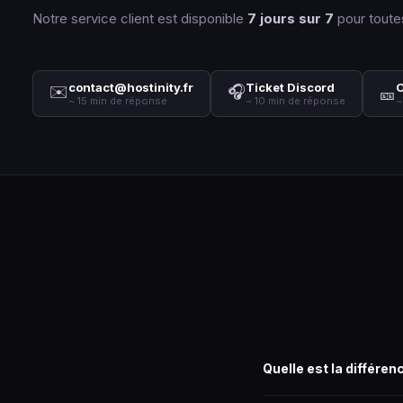
Notre service client est disponible
7 jours sur 7
pour toute
contact@hostinity.fr
Ticket Discord
O
✉️
🎧
🎫
~ 15 min de réponse
~ 10 min de réponse
~
Quelle est la différen
Avec le housing, vous in