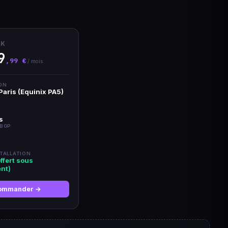
CK
9
,99 €
/ mois
ON
aris (Equinix PA5)
s
 BGP
STALLATION
ffert sous
nt)
ommander →