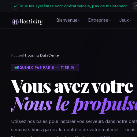
✓
Tous les systèmes sont opérationnels, pas de maintenance prévue au 07/08/2026
Bienvenue
Entreprise
Jeux
À propos
🏢
Notre engagement
F
-15% code NEW15
G
Accueil
›
Housing DataCenter
Recrutement
d
💼
Rejoignez l'aventure
Accueil
🏠
V
EQUINIX PA5 PARIS — TIER IV
Page principale Hostinity
S
Avis assistance
Vous avez votre
💬
d
Connaître les avis d
Signaler un abus
🚨
Émanant de notre réseau
Tous le
Jouez avec nous
Nous le propuls
🎮
Tous nos jeux & co
Ouvrir un ticket
🎫
Support technique
Roue de la chanc
🎡
1 tour/jour · crédits
à gagner
Utilisez nos baies pour installer vos serveurs dans notre da
sécurisé. Vous gardez le contrôle de votre matériel — nous