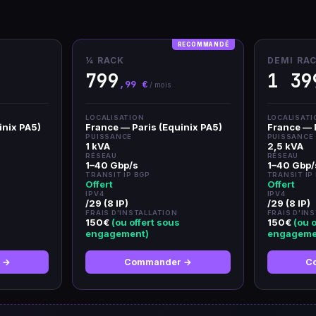
¼ RACK
DEMI RA
799
1 39
,99 €
/ mois
LOCALISATION
LOCALISATI
inix PA5)
France — Paris (Equinix PA5)
France — P
PUISSANCE
PUISSANCE
1 kVA
2,5 kVA
RÉSEAU
RÉSEAU
1–40 Gbp/s
1–40 Gbp/
TRANSIT IP BGP
TRANSIT IP
Offert
Offert
IPV4
IPV4
/29 (8 IP)
/29 (8 IP)
FRAIS D'INSTALLATION
FRAIS D'IN
150€
(ou offert sous
150€
(ou o
engagement)
engageme
 →
Commander →
C