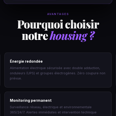
AVANTAGES
Pourquoi choisir
notre
housing ?
Énergie redondée
Alimentation électrique sécurisée avec double adduction,
onduleurs (UPS) et groupes électrogènes. Zéro coupure non
prévue.
Monitoring permanent
Surveillance réseau, électrique et environnementale
365/24/7. Alertes immédiates et intervention technique