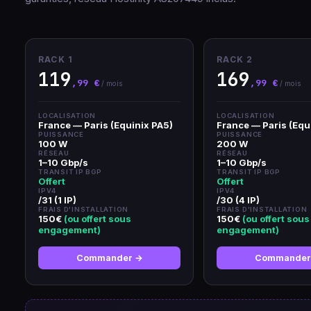
RACK 1
RACK 2
119
169
,99 €
,99 €
/ mois
/ mois
LOCALISATION
LOCALISATION
France — Paris (Equinix PA5)
France — Paris (Equ
PUISSANCE
PUISSANCE
100 W
200 W
RÉSEAU
RÉSEAU
1–10 Gbp/s
1–10 Gbp/s
TRANSIT IP BGP
TRANSIT IP BGP
Offert
Offert
IPV4
IPV4
/31 (1 IP)
/30 (4 IP)
FRAIS D'INSTALLATION
FRAIS D'INSTALLATION
150€
(ou offert sous
150€
(ou offert sous
engagement)
engagement)
Commander →
Commander