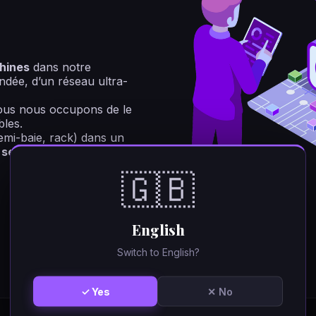
hines
dans notre
ndée, d’un réseau ultra-
us nous occupons de le
bles.
demi-baie, rack) dans un
 serveurs
.
🇬🇧
English
Switch to English?
✓ Yes
✕ No