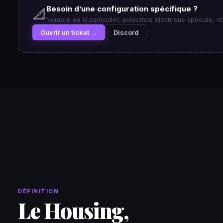
Besoin d’une configuration spécifique ?
📐
Nombre de U particulier, puissance électrique spéciale, 
Ouvrir un ticket →
Discord
DÉFINITION
Le Housing,