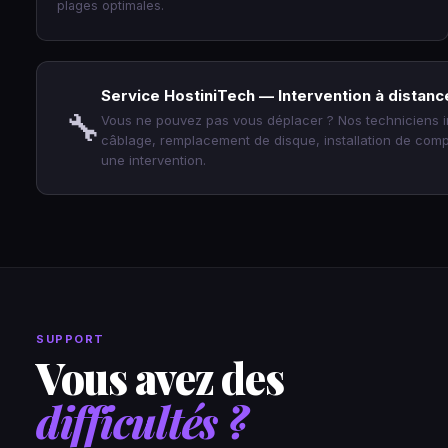
plages optimales.
Service HostiniTech — Intervention à distanc
🔧
Vous ne pouvez pas vous déplacer ? Nos techniciens in
câblage, remplacement de disque, installation de com
une intervention.
SUPPORT
Vous avez des
difficultés ?