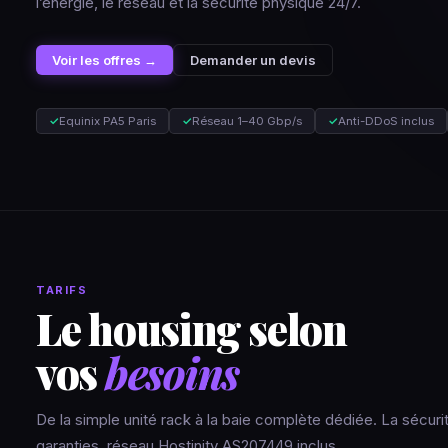
l’énergie, le réseau et la sécurité physique 24/7.
Voir les offres →
Demander un devis
✓
Equinix PA5 Paris
✓
Réseau 1–40 Gbp/s
✓
Anti-DDoS inclus
TARIFS
Le housing selon
vos
besoins
De la simple unité rack à la baie complète dédiée. La sécurité 
garanties, réseau Hostinity AS207449 inclus.