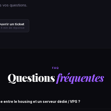
s vos questions.
uvrir un ticket
 4 min de réponse
FAQ
Questions
fréquentes
ce entre le housing et un serveur dédié / VPS ?
stallez
vos propres serveurs
dans notre datacenter — vous gardez la m