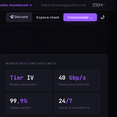
der maintenant →
Statut réseau
Support
Discord
🇫🇷
FR
🇫🇷
🌙
🎧 Discord
Espace client
Commander →
🇬🇧
🇪🇸
🇵🇹
 collaborative
,99 €/mois
🇧🇷
Life
🇨🇳
 rôle FR
INFRASTRUCTURE HOSTINITY
,99 €/mois
🇷🇺
Tier
IV
40
Gbp/s
🇩🇪
Niveau datacenter
Bande passante max
99
,9%
24
/7
Uptime garanti
Accès & surveillance