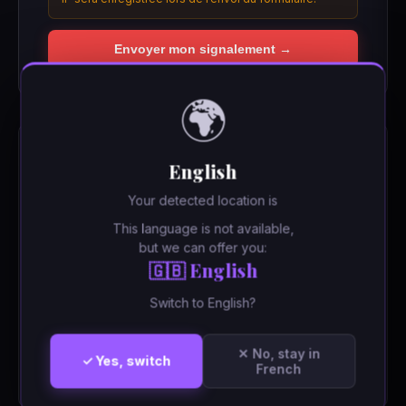
Envoyer mon signalement →
🌍
INFORMATIONS IMPORTANTES
English
Traitement rapide
— Chaque signalement est examiné
✓
Your detected location is
dans les plus brefs délais.
This language is not available,
Données protégées
— Vos informations personnelles
✓
but we can offer you:
ne sont pas transmises au service signalé.
🇬🇧 English
Objet partagé
— L’objet sera communiqué au service
✓
Switch to English?
concerné pour corriger la situation.
Signalement abusif
— Votre adresse IP est
⚠️
✕ No, stay in
✓ Yes, switch
enregistrée. Tout abus pourra faire l’objet de
French
poursuites.