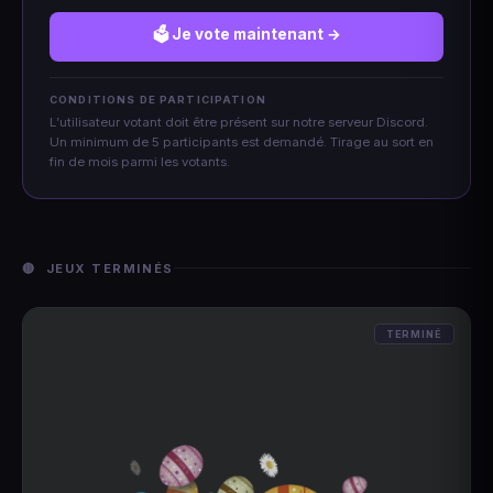
🗳️ Je vote maintenant →
CONDITIONS DE PARTICIPATION
L’utilisateur votant doit être présent sur notre serveur Discord.
Un minimum de 5 participants est demandé. Tirage au sort en
fin de mois parmi les votants.
🔴 JEUX TERMINÉS