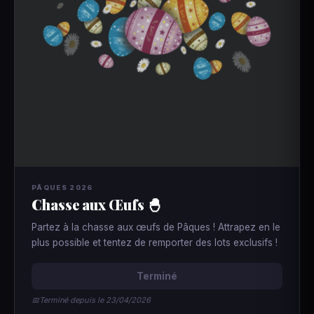
PÂQUES 2026
Chasse aux Œufs 🐣
Partez à la chasse aux œufs de Pâques ! Attrapez en le
plus possible et tentez de remporter des lots exclusifs !
Terminé
Terminé depuis le 23/04/2026