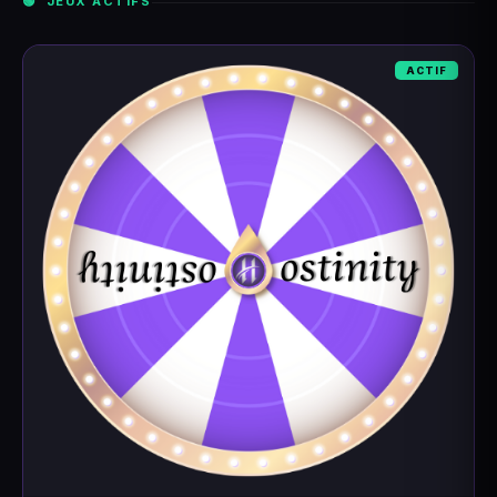
🟢 JEUX ACTIFS