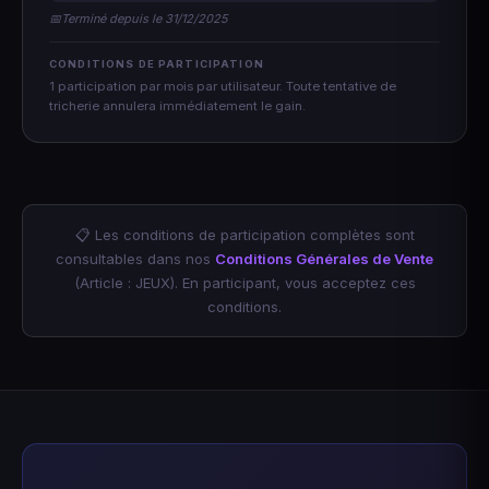
Terminé depuis le 31/12/2025
CONDITIONS DE PARTICIPATION
1 participation par mois par utilisateur. Toute tentative de
tricherie annulera immédiatement le gain.
📋 Les conditions de participation complètes sont
consultables dans nos
Conditions Générales de Vente
(Article : JEUX). En participant, vous acceptez ces
conditions.