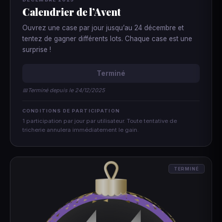
Calendrier de l’Avent
Ouvrez une case par jour jusqu’au 24 décembre et
tentez de gagner différents lots. Chaque case est une
surprise !
Terminé
Terminé depuis le 24/12/2025
CONDITIONS DE PARTICIPATION
1 participation par jour par utilisateur. Toute tentative de
tricherie annulera immédiatement le gain.