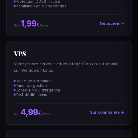
Protection DDoS incluse
Installation en 60 secondes
1,99
Découvrir →
€
/mois
DÈS
VPS
Votre propre serveur virtuel infogéré ou en autonomie
sur Windows / Linux.
Haute performance
Panel de gestion
Console VNC d'urgence
IPv4 dédié inclus
4,99
Sur commande →
€
/mois
DÈS