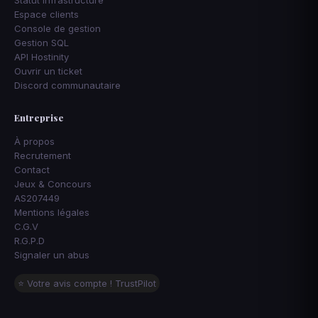
Espace clients
Console de gestion
Gestion SQL
API Hostinity
Ouvrir un ticket
Discord communautaire
Entreprise
À propos
Recrutement
Contact
Jeux & Concours
AS207449
Mentions légales
C.G.V
R.G.P.D
Signaler un abus
⭐ Votre avis compte ! TrustPilot